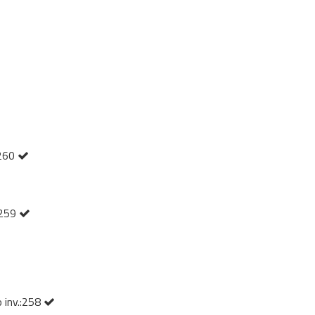
:260
:259
 inv.:258