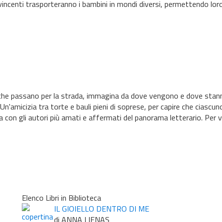
vincenti trasporteranno i bambini in mondi diversi, permettendo loro d
ne che passano per la strada, immagina da dove vengono e dove stann
 Un'amicizia tra torte e bauli pieni di soprese, per capire che ciascun
liana con gli autori più amati e affermati del panorama letterario. Per v
Elenco Libri in Biblioteca
IL GIOIELLO DENTRO DI ME
di ANNA LIENAS