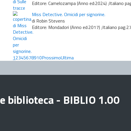
Editore: Camelozampa (Anno ed:2024) ;Italiano pa
Miss Detective. Omicidi per signorine.
di Robin Stevens
Editore: Mondadori (Anno ed:2017) ;Italiano pag:2
1
2
3
4
5
6
7
8
9
10
Prossimo
Ultima
e biblioteca - BIBLIO 1.00