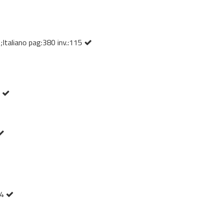
 ;Italiano pag:380 inv.:115
4
24