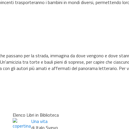
vincenti trasporteranno i bambini in mondi diversi, permettendo loro d
ne che passano per la strada, immagina da dove vengono e dove stann
 Un'amicizia tra torte e bauli pieni di soprese, per capire che ciascun
liana con gli autori più amati e affermati del panorama letterario. Per v
Elenco Libri in Biblioteca
Una vita
di Italo Svevo