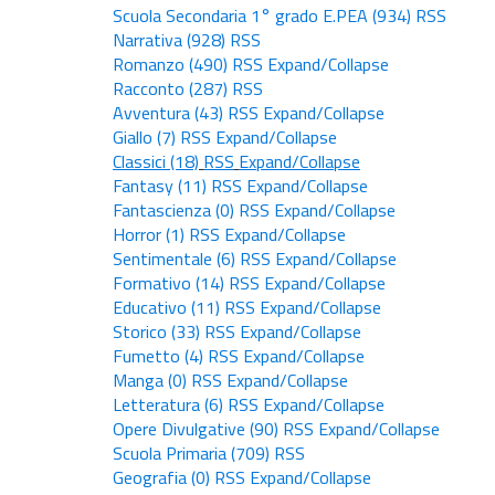
Scuola Secondaria 1° grado E.PEA
(934)
RSS
Narrativa
(928)
RSS
Romanzo
(490)
RSS
Expand/Collapse
Racconto
(287)
RSS
Avventura
(43)
RSS
Expand/Collapse
Giallo
(7)
RSS
Expand/Collapse
Classici
(18)
RSS
Expand/Collapse
Fantasy
(11)
RSS
Expand/Collapse
Fantascienza
(0)
RSS
Expand/Collapse
Horror
(1)
RSS
Expand/Collapse
Sentimentale
(6)
RSS
Expand/Collapse
Formativo
(14)
RSS
Expand/Collapse
Educativo
(11)
RSS
Expand/Collapse
Storico
(33)
RSS
Expand/Collapse
Fumetto
(4)
RSS
Expand/Collapse
Manga
(0)
RSS
Expand/Collapse
Letteratura
(6)
RSS
Expand/Collapse
Opere Divulgative
(90)
RSS
Expand/Collapse
Scuola Primaria
(709)
RSS
Geografia
(0)
RSS
Expand/Collapse