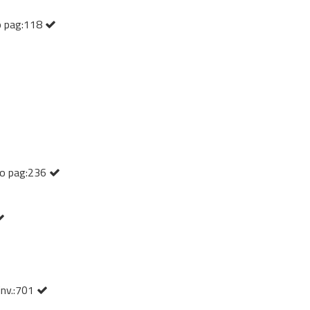
no pag:118
ano pag:236
inv.:701