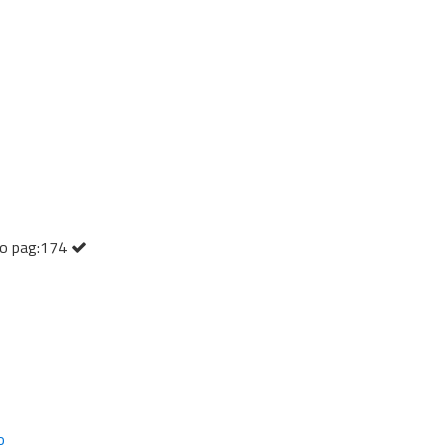
ano pag:174
o