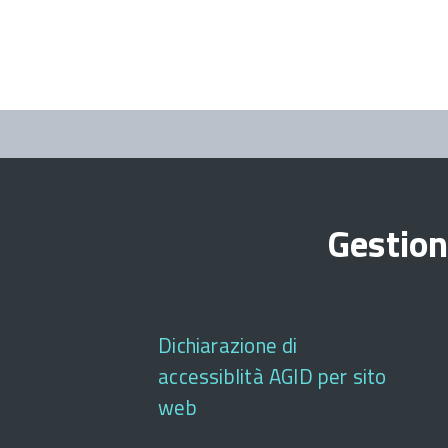
Gestion
Dichiarazione di
accessiblità AGID per sito
web