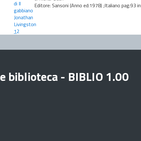
Editore: Sansoni (Anno ed:1978) ;Italiano pag:93 i
1
2
e biblioteca - BIBLIO 1.00