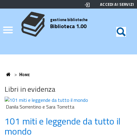
ACCEDI AI SERVIZI
Biblioteca
Motor
di
Elenco
gestione biblioteche
Biblioteca 1.00
ricerc
Credits
Home
>
Home
Home
Libri in evidenza
Danila Sorrentino e Sara Torretta
101 miti e leggende da tutto il
mondo