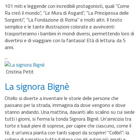
101 miti e leggende con incredibili protagonisti, quali “Come
Ra creò il mondo”, “Le Mura di Asgard”, “La Principessa delle
Sorgenti”, “La Fondazione di Roma” e molti altri. Il testo
semplice e le tante illustrazioni colorate e avvincenti
trasporteranno i bambini in mondi diversi, permettendo loro di
divertirsi e di viaggiare con la fantasia! Età di lettura: da 5
anni.
...
Cristina Petit
La signora Bignè
Otello si diverte a inventare le storie delle persone che
passano per la strada, immagina da dove vengono e dove
stanno andando. Una mattina, davanti allo scalino su cui siede
tutti i giorni, si ferma la tonda Signora Bignè. Un'amicizia tra
torte e bauli pieni di soprese, per capire che ciascuno, come il
tè, è un'unica pianta con tanti sapori da scoprire! ''Colibrì'': la
collana di narrativa tutta italiana con gli autori più amati e