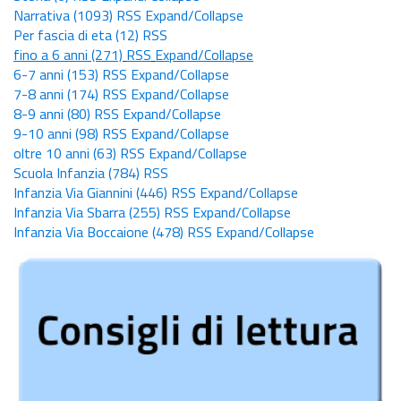
Narrativa
(1093)
RSS
Expand/Collapse
Per fascia di eta
(12)
RSS
fino a 6 anni
(271)
RSS
Expand/Collapse
6-7 anni
(153)
RSS
Expand/Collapse
7-8 anni
(174)
RSS
Expand/Collapse
8-9 anni
(80)
RSS
Expand/Collapse
9-10 anni
(98)
RSS
Expand/Collapse
oltre 10 anni
(63)
RSS
Expand/Collapse
Scuola Infanzia
(784)
RSS
Infanzia Via Giannini
(446)
RSS
Expand/Collapse
Infanzia Via Sbarra
(255)
RSS
Expand/Collapse
Infanzia Via Boccaione
(478)
RSS
Expand/Collapse