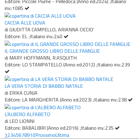
Editore: Piccole Piume - Pelledoca (Anno ed:2024) ;Italiano
inv.:1085
CACCIA ALLE UOVA
di GIUDITTA CAMPELLO, ARIANNA CICCIO'
Editore: EL ;Italiano inv.:240
IL GRANDE GROSSO LIBRO DELLE FAMIGLIE
di MARY HOFFMANN, R.ASQUITH
Editore: LO STAMPATELLO (Anno ed:2012) ;Italiano inv.:239
LA VERA STORIA DI BABBO NATALE
di ERIKA CUNJA
Editore: LA MARGHERITA (Anno ed:2023) ;Italiano inv.:238
L'ALBERO ALFABETO
di LEO LIONNI
Editore: BABALIBRI (Anno ed:2016) ;Italiano inv.:235
1
2
3
4
5
6
7
8
9
10
Prossimo
Ultima