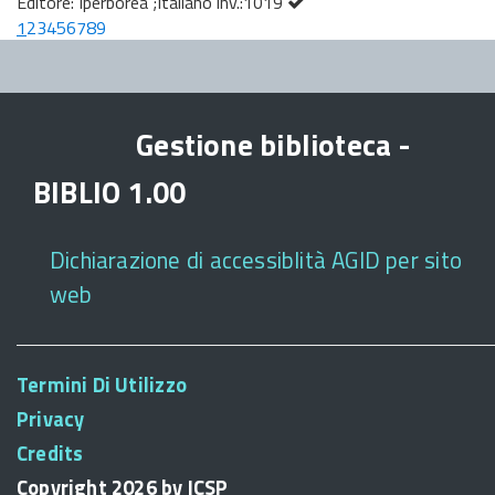
Editore: Iperborea ;Italiano inv.:1019
1
2
3
4
5
6
7
8
9
Gestione biblioteca -
BIBLIO 1.00
Dichiarazione di accessiblità AGID per sito
web
Termini Di Utilizzo
Privacy
Credits
Copyright 2026 by ICSP