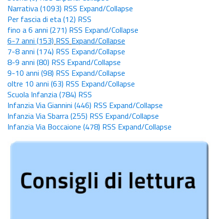
Narrativa
(1093)
RSS
Expand/Collapse
Per fascia di eta
(12)
RSS
fino a 6 anni
(271)
RSS
Expand/Collapse
6-7 anni
(153)
RSS
Expand/Collapse
7-8 anni
(174)
RSS
Expand/Collapse
8-9 anni
(80)
RSS
Expand/Collapse
9-10 anni
(98)
RSS
Expand/Collapse
oltre 10 anni
(63)
RSS
Expand/Collapse
Scuola Infanzia
(784)
RSS
Infanzia Via Giannini
(446)
RSS
Expand/Collapse
Infanzia Via Sbarra
(255)
RSS
Expand/Collapse
Infanzia Via Boccaione
(478)
RSS
Expand/Collapse