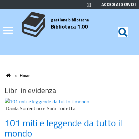
ACCEDI AI SERVIZI
Biblioteca
Motor
di
Elenco
gestione biblioteche
Biblioteca 1.00
ricerc
Credits
Home
>
Home
Home
Libri in evidenza
Danila Sorrentino e Sara Torretta
101 miti e leggende da tutto il
mondo