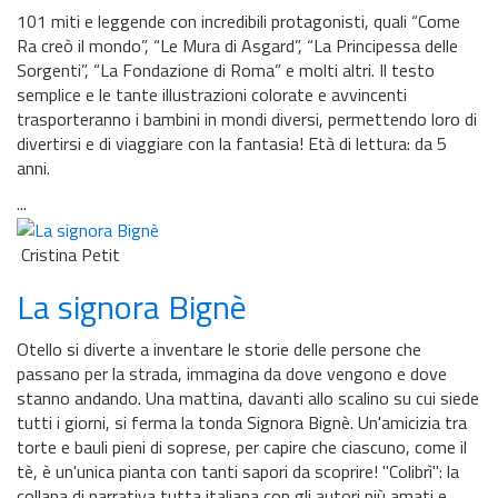
101 miti e leggende con incredibili protagonisti, quali “Come
Ra creò il mondo”, “Le Mura di Asgard”, “La Principessa delle
Sorgenti”, “La Fondazione di Roma” e molti altri. Il testo
semplice e le tante illustrazioni colorate e avvincenti
trasporteranno i bambini in mondi diversi, permettendo loro di
divertirsi e di viaggiare con la fantasia! Età di lettura: da 5
anni.
...
Cristina Petit
La signora Bignè
Otello si diverte a inventare le storie delle persone che
passano per la strada, immagina da dove vengono e dove
stanno andando. Una mattina, davanti allo scalino su cui siede
tutti i giorni, si ferma la tonda Signora Bignè. Un'amicizia tra
torte e bauli pieni di soprese, per capire che ciascuno, come il
tè, è un'unica pianta con tanti sapori da scoprire! ''Colibrì'': la
collana di narrativa tutta italiana con gli autori più amati e