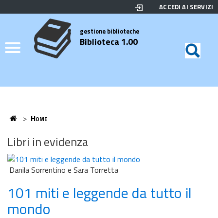
ACCEDI AI SERVIZI
Biblioteca
Motor
di
Elenco
gestione biblioteche
Biblioteca 1.00
ricerc
Credits
Home
>
Home
Home
Libri in evidenza
Danila Sorrentino e Sara Torretta
101 miti e leggende da tutto il
mondo