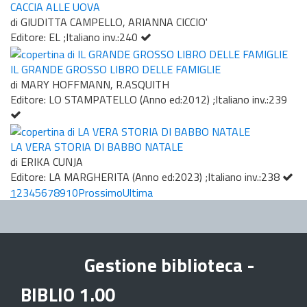
CACCIA ALLE UOVA
di GIUDITTA CAMPELLO, ARIANNA CICCIO'
Editore: EL ;Italiano inv.:240
IL GRANDE GROSSO LIBRO DELLE FAMIGLIE
di MARY HOFFMANN, R.ASQUITH
Editore: LO STAMPATELLO (Anno ed:2012) ;Italiano inv.:239
LA VERA STORIA DI BABBO NATALE
di ERIKA CUNJA
Editore: LA MARGHERITA (Anno ed:2023) ;Italiano inv.:238
1
2
3
4
5
6
7
8
9
10
Prossimo
Ultima
Gestione biblioteca -
BIBLIO 1.00