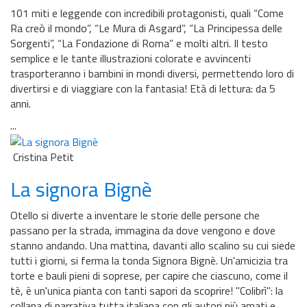
101 miti e leggende con incredibili protagonisti, quali “Come
Ra creò il mondo”, “Le Mura di Asgard”, “La Principessa delle
Sorgenti”, “La Fondazione di Roma” e molti altri. Il testo
semplice e le tante illustrazioni colorate e avvincenti
trasporteranno i bambini in mondi diversi, permettendo loro di
divertirsi e di viaggiare con la fantasia! Età di lettura: da 5
anni.
...
Cristina Petit
La signora Bignè
Otello si diverte a inventare le storie delle persone che
passano per la strada, immagina da dove vengono e dove
stanno andando. Una mattina, davanti allo scalino su cui siede
tutti i giorni, si ferma la tonda Signora Bignè. Un'amicizia tra
torte e bauli pieni di soprese, per capire che ciascuno, come il
tè, è un'unica pianta con tanti sapori da scoprire! ''Colibrì'': la
collana di narrativa tutta italiana con gli autori più amati e