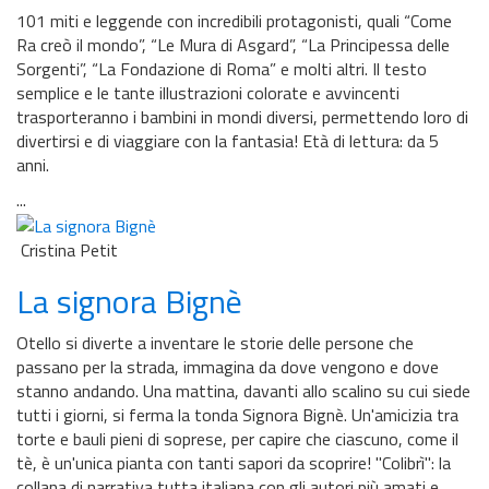
101 miti e leggende con incredibili protagonisti, quali “Come
Ra creò il mondo”, “Le Mura di Asgard”, “La Principessa delle
Sorgenti”, “La Fondazione di Roma” e molti altri. Il testo
semplice e le tante illustrazioni colorate e avvincenti
trasporteranno i bambini in mondi diversi, permettendo loro di
divertirsi e di viaggiare con la fantasia! Età di lettura: da 5
anni.
...
Cristina Petit
La signora Bignè
Otello si diverte a inventare le storie delle persone che
passano per la strada, immagina da dove vengono e dove
stanno andando. Una mattina, davanti allo scalino su cui siede
tutti i giorni, si ferma la tonda Signora Bignè. Un'amicizia tra
torte e bauli pieni di soprese, per capire che ciascuno, come il
tè, è un'unica pianta con tanti sapori da scoprire! ''Colibrì'': la
collana di narrativa tutta italiana con gli autori più amati e