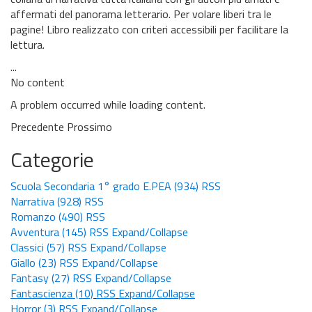
affermati del panorama letterario. Per volare liberi tra le
pagine! Libro realizzato con criteri accessibili per facilitare la
lettura.
...
No content
A problem occurred while loading content.
Precedente
Prossimo
Categorie
Scuola Secondaria 1° grado E.PEA
(934)
RSS
Narrativa
(928)
RSS
Romanzo
(490)
RSS
Avventura
(145)
RSS
Expand/Collapse
Classici
(57)
RSS
Expand/Collapse
Giallo
(23)
RSS
Expand/Collapse
Fantasy
(27)
RSS
Expand/Collapse
Fantascienza
(10)
RSS
Expand/Collapse
Horror
(3)
RSS
Expand/Collapse