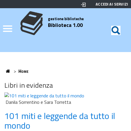
ACCEDI AI SERVIZI
Biblioteca
Motor
di
Elenco
gestione biblioteche
Biblioteca 1.00
ricerc
Credits
Home
>
Home
Home
Libri in evidenza
Danila Sorrentino e Sara Torretta
101 miti e leggende da tutto il
mondo