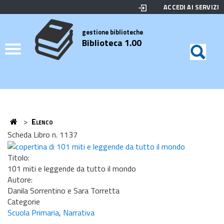
ACCEDI AI SERVIZI
Biblioteca
Motor
di
Elenco
gestione biblioteche
Biblioteca 1.00
ricerc
Credits
Home
>
Elenco
Home
Scheda Libro n. 1137
Titolo:
101 miti e leggende da tutto il mondo
Autore:
Danila Sorrentino e Sara Torretta
Categorie
Scuola Primaria
,
Narrativa