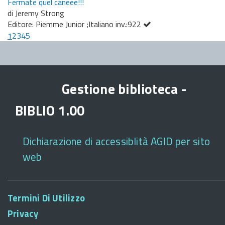
Fermate quel caneee!!!
di Jeremy Strong
Editore: Piemme Junior ;Italiano inv.:922
1
2
3
4
5
Gestione biblioteca -
BIBLIO 1.00
Dichiarazione di accessiblità AGID per sito
web
Termini Di Utilizzo
Privacy