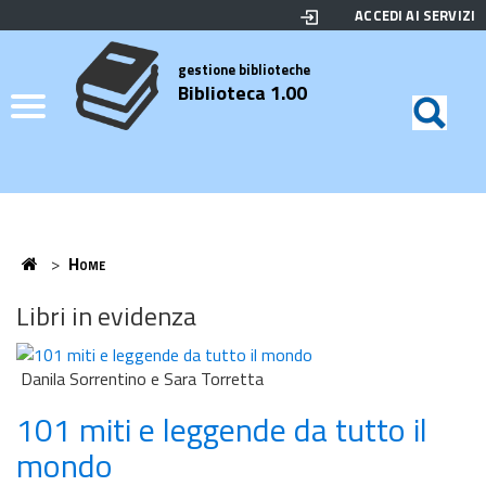
ACCEDI AI SERVIZI
Biblioteca
Motor
di
Elenco
gestione biblioteche
Biblioteca 1.00
ricerc
Credits
Home
>
Home
Home
Libri in evidenza
Danila Sorrentino e Sara Torretta
101 miti e leggende da tutto il
mondo