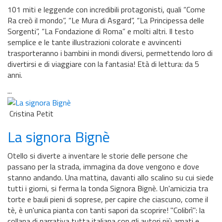
101 miti e leggende con incredibili protagonisti, quali “Come
Ra creò il mondo”, “Le Mura di Asgard”, “La Principessa delle
Sorgenti”, “La Fondazione di Roma” e molti altri. Il testo
semplice e le tante illustrazioni colorate e avvincenti
trasporteranno i bambini in mondi diversi, permettendo loro di
divertirsi e di viaggiare con la fantasia! Età di lettura: da 5
anni.
...
Cristina Petit
La signora Bignè
Otello si diverte a inventare le storie delle persone che
passano per la strada, immagina da dove vengono e dove
stanno andando. Una mattina, davanti allo scalino su cui siede
tutti i giorni, si ferma la tonda Signora Bignè. Un'amicizia tra
torte e bauli pieni di soprese, per capire che ciascuno, come il
tè, è un'unica pianta con tanti sapori da scoprire! ''Colibrì'': la
collana di narrativa tutta italiana con gli autori più amati e