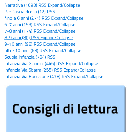
Narrativa
(1093)
RSS
Expand/Collapse
Per fascia di eta
(12)
RSS
fino a 6 anni
(271)
RSS
Expand/Collapse
6-7 anni
(153)
RSS
Expand/Collapse
7-8 anni
(174)
RSS
Expand/Collapse
8-9 anni
(80)
RSS
Expand/Collapse
9-10 anni
(98)
RSS
Expand/Collapse
oltre 10 anni
(63)
RSS
Expand/Collapse
Scuola Infanzia
(784)
RSS
Infanzia Via Giannini
(446)
RSS
Expand/Collapse
Infanzia Via Sbarra
(255)
RSS
Expand/Collapse
Infanzia Via Boccaione
(478)
RSS
Expand/Collapse