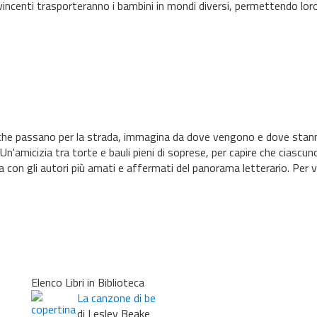
vincenti trasporteranno i bambini in mondi diversi, permettendo loro d
ne che passano per la strada, immagina da dove vengono e dove stann
 Un'amicizia tra torte e bauli pieni di soprese, per capire che ciascun
liana con gli autori più amati e affermati del panorama letterario. Per v
Elenco Libri in Biblioteca
La canzone di be
di Lesley Beake