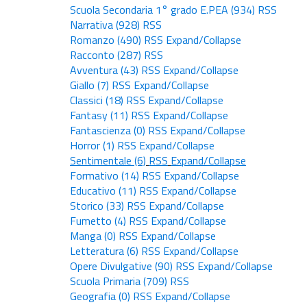
Scuola Secondaria 1° grado E.PEA
(934)
RSS
Narrativa
(928)
RSS
Romanzo
(490)
RSS
Expand/Collapse
Racconto
(287)
RSS
Avventura
(43)
RSS
Expand/Collapse
Giallo
(7)
RSS
Expand/Collapse
Classici
(18)
RSS
Expand/Collapse
Fantasy
(11)
RSS
Expand/Collapse
Fantascienza
(0)
RSS
Expand/Collapse
Horror
(1)
RSS
Expand/Collapse
Sentimentale
(6)
RSS
Expand/Collapse
Formativo
(14)
RSS
Expand/Collapse
Educativo
(11)
RSS
Expand/Collapse
Storico
(33)
RSS
Expand/Collapse
Fumetto
(4)
RSS
Expand/Collapse
Manga
(0)
RSS
Expand/Collapse
Letteratura
(6)
RSS
Expand/Collapse
Opere Divulgative
(90)
RSS
Expand/Collapse
Scuola Primaria
(709)
RSS
Geografia
(0)
RSS
Expand/Collapse