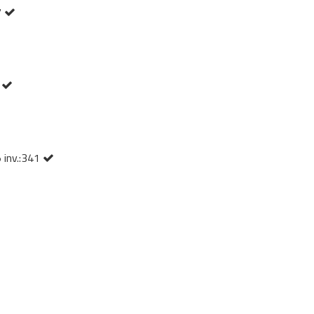
7
3
 inv.:341