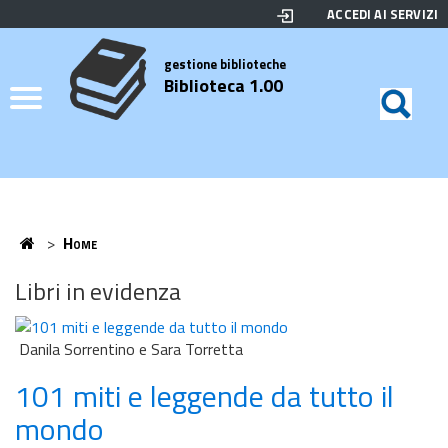
ACCEDI AI SERVIZI
Biblioteca
Motor
di
Elenco
gestione biblioteche
Biblioteca 1.00
ricerc
Credits
Home
>
Home
Home
Libri in evidenza
Danila Sorrentino e Sara Torretta
101 miti e leggende da tutto il
mondo