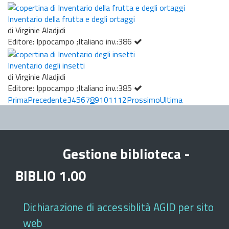
Inventario della frutta e degli ortaggi
di Virginie Aladjidi
Editore: Ippocampo ;Italiano inv.:386
Inventario degli insetti
di Virginie Aladjidi
Editore: Ippocampo ;Italiano inv.:385
Prima
Precedente
3
4
5
6
7
8
9
10
11
12
Prossimo
Ultima
Gestione biblioteca -
BIBLIO 1.00
Dichiarazione di accessiblità AGID per sito
web