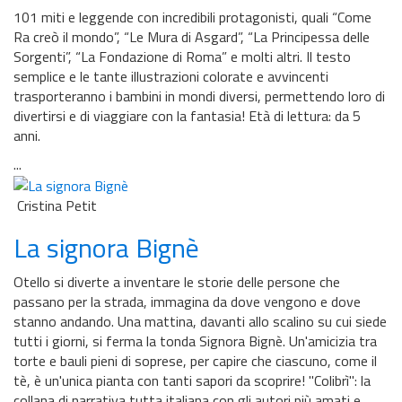
101 miti e leggende con incredibili protagonisti, quali “Come
Ra creò il mondo”, “Le Mura di Asgard”, “La Principessa delle
Sorgenti”, “La Fondazione di Roma” e molti altri. Il testo
semplice e le tante illustrazioni colorate e avvincenti
trasporteranno i bambini in mondi diversi, permettendo loro di
divertirsi e di viaggiare con la fantasia! Età di lettura: da 5
anni.
...
Cristina Petit
La signora Bignè
Otello si diverte a inventare le storie delle persone che
passano per la strada, immagina da dove vengono e dove
stanno andando. Una mattina, davanti allo scalino su cui siede
tutti i giorni, si ferma la tonda Signora Bignè. Un'amicizia tra
torte e bauli pieni di soprese, per capire che ciascuno, come il
tè, è un'unica pianta con tanti sapori da scoprire! ''Colibrì'': la
collana di narrativa tutta italiana con gli autori più amati e