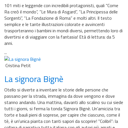
101 miti e leggende con incredibili protagonisti, quali “Come
Ra creò il mondo”, “Le Mura di Asgard”, “La Principessa delle
Sorgenti”, “La Fondazione di Roma” e molti altri. Il testo
semplice e le tante illustrazioni colorate e avvincenti
trasporteranno i bambini in mondi diversi, permettendo loro di
divertirsi e di viaggiare con la fantasia! Età di lettura: da 5
anni.
...
Cristina Petit
La signora Bignè
Otello si diverte a inventare le storie delle persone che
passano per la strada, immagina da dove vengono e dove
stanno andando. Una mattina, davanti allo scalino su cui siede
tutti i giorni, si ferma la tonda Signora Bignè. Un'amicizia tra
torte e bauli pieni di soprese, per capire che ciascuno, come il
tè, è un'unica pianta con tanti sapori da scoprire! ''Colibrì'': la
collana di narrativa tutta italiana con gli autori più amati e