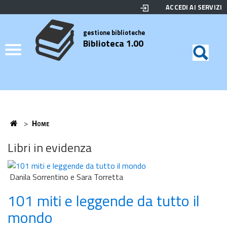
ACCEDI AI SERVIZI
Biblioteca
Motor
di
Elenco
gestione biblioteche
Biblioteca 1.00
ricerc
Credits
Home
>
Home
Home
Libri in evidenza
Danila Sorrentino e Sara Torretta
101 miti e leggende da tutto il
mondo