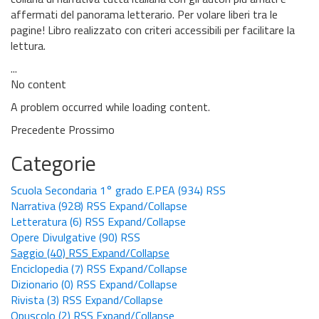
affermati del panorama letterario. Per volare liberi tra le
pagine! Libro realizzato con criteri accessibili per facilitare la
lettura.
...
No content
A problem occurred while loading content.
Precedente
Prossimo
Categorie
Scuola Secondaria 1° grado E.PEA
(934)
RSS
Narrativa
(928)
RSS
Expand/Collapse
Letteratura
(6)
RSS
Expand/Collapse
Opere Divulgative
(90)
RSS
Saggio
(40)
RSS
Expand/Collapse
Enciclopedia
(7)
RSS
Expand/Collapse
Dizionario
(0)
RSS
Expand/Collapse
Rivista
(3)
RSS
Expand/Collapse
Opuscolo
(2)
RSS
Expand/Collapse