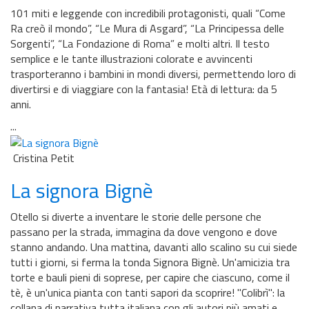
101 miti e leggende con incredibili protagonisti, quali “Come
Ra creò il mondo”, “Le Mura di Asgard”, “La Principessa delle
Sorgenti”, “La Fondazione di Roma” e molti altri. Il testo
semplice e le tante illustrazioni colorate e avvincenti
trasporteranno i bambini in mondi diversi, permettendo loro di
divertirsi e di viaggiare con la fantasia! Età di lettura: da 5
anni.
...
Cristina Petit
La signora Bignè
Otello si diverte a inventare le storie delle persone che
passano per la strada, immagina da dove vengono e dove
stanno andando. Una mattina, davanti allo scalino su cui siede
tutti i giorni, si ferma la tonda Signora Bignè. Un'amicizia tra
torte e bauli pieni di soprese, per capire che ciascuno, come il
tè, è un'unica pianta con tanti sapori da scoprire! ''Colibrì'': la
collana di narrativa tutta italiana con gli autori più amati e