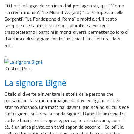
101 miti e leggende con incredibili protagonisti, quali “Come
Ra creò il mondo”, “Le Mura di Asgard”, “La Principessa delle
Sorgenti”, “La Fondazione di Roma” e molti altri. Il testo
semplice e le tante illustrazioni colorate e avvincenti
trasporteranno i bambini in mondi diversi, permettendo loro di
divertirsi e di viaggiare con la fantasia! Età di lettura: da 5
anni.
...
Cristina Petit
La signora Bignè
Otello si diverte a inventare le storie delle persone che
passano per la strada, immagina da dove vengono e dove
stanno andando. Una mattina, davanti allo scalino su cui siede
tutti i giorni, si ferma la tonda Signora Bignè. Un'amicizia tra
torte e bauli pieni di soprese, per capire che ciascuno, come il
tè, è un'unica pianta con tanti sapori da scoprire! ''Colibrì'': la
collana di narrativa tutta italiana con gli autori più amati e