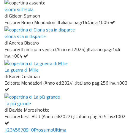
Giorni sull'isola
di Gideon Samson
Editore: Bruno Mondadori ;Italiano pag:144 inv.:1005
Gloria sta in disparte
di Andrea Biscaro
Editore: Il mulino a vento (Anno ed:2025) ;Italiano pag:144
inv.:1004
La guerra di Millie
di Karen Cushman
Editore: Mondadori (Anno ed:2024) ;Italiano pag:256 inv.:1003
La più grande
di Davide Morosinotto
Editore: best BUR (Anno ed:2022) ;Italiano pag:525 inv.:1002
1
2
3
4
5
6
7
8
9
10
Prossimo
Ultima