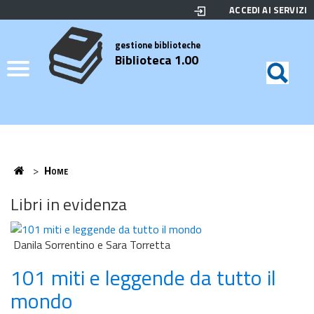
ACCEDI AI SERVIZI
Biblioteca
Motor
di
Elenco
gestione biblioteche
Biblioteca 1.00
ricerc
Credits
Home
>
Home
Home
Libri in evidenza
Danila Sorrentino e Sara Torretta
101 miti e leggende da tutto il
mondo