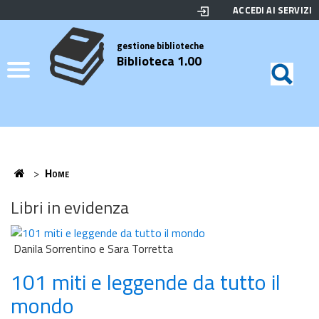
ACCEDI AI SERVIZI
Biblioteca
Motor
di
Elenco
gestione biblioteche
Biblioteca 1.00
ricerc
Credits
Home
>
Home
Home
Libri in evidenza
Danila Sorrentino e Sara Torretta
101 miti e leggende da tutto il
mondo