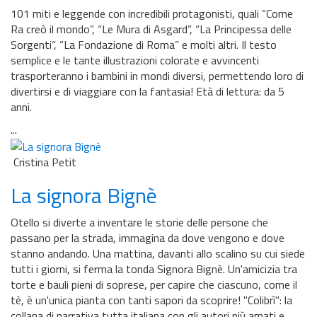
101 miti e leggende con incredibili protagonisti, quali “Come
Ra creò il mondo”, “Le Mura di Asgard”, “La Principessa delle
Sorgenti”, “La Fondazione di Roma” e molti altri. Il testo
semplice e le tante illustrazioni colorate e avvincenti
trasporteranno i bambini in mondi diversi, permettendo loro di
divertirsi e di viaggiare con la fantasia! Età di lettura: da 5
anni.
...
Cristina Petit
La signora Bignè
Otello si diverte a inventare le storie delle persone che
passano per la strada, immagina da dove vengono e dove
stanno andando. Una mattina, davanti allo scalino su cui siede
tutti i giorni, si ferma la tonda Signora Bignè. Un'amicizia tra
torte e bauli pieni di soprese, per capire che ciascuno, come il
tè, è un'unica pianta con tanti sapori da scoprire! ''Colibrì'': la
collana di narrativa tutta italiana con gli autori più amati e