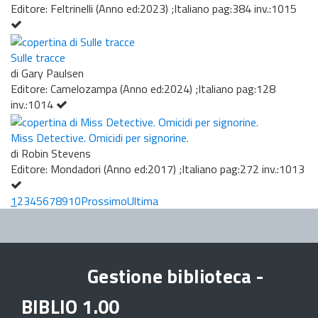
Editore: Feltrinelli (Anno ed:2023) ;Italiano pag:384 inv.:1015
Sulle tracce
di Gary Paulsen
Editore: Camelozampa (Anno ed:2024) ;Italiano pag:128
inv.:1014
Miss Detective. Omicidi per signorine.
di Robin Stevens
Editore: Mondadori (Anno ed:2017) ;Italiano pag:272 inv.:1013
1
2
3
4
5
6
7
8
9
10
Prossimo
Ultima
Gestione biblioteca -
BIBLIO 1.00